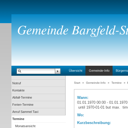
Gemeinde Bargfeld-St
Übersicht
Gemeinde-Info
Bürgern
Start
»
Gemeinde-Info
»
Termine
»
Notruf
Kontakte
Wann:
Abfall-Termine
01.01.1970
00:00
-
01.01.1970
Ferien-Termine
until 1970-01-01 but max. ti
Anruf Sammel Taxi
Wo:
Termine
Kurzbeschreibung:
Monatsansicht