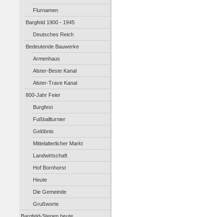
Flurnamen
Bargfeld 1900 - 1945
Deutsches Reich
Bedeutende Bauwerke
Armenhaus
Alster-Beste Kanal
Alster-Trave Kanal
800-Jahr Feier
Burgfest
Fußballturnier
Gelöbnis
Mittelalterlicher Markt
Landwirtschaft
Hof Bornhorst
Heute
Die Gemeinde
Grußworte
Bargfeld-Stegen heute