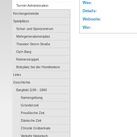
Was:
Termin-Administration
Details:
Kirchengemeinde
Webseite:
Spielplätze
Wer:
Schul- und Sportzentrum
Mehrgenerationenplatz
Theodor-Storm-Straße
Op'n Barg
Reimerskoppel
Bolzplatz bei der Hundewiese
Links
Geschichte
Bargfeld 1195 - 1900
Namesgebung
Gründerzeit
Preußische Zeit
Dänische Zeit
Chronik Gräberkate
Verkehr historisch