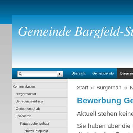
Gemeinde Bargfeld-St
Übersicht
Gemeinde-Info
Bürgern
Kommunikation
Start
»
Bürgernah
»
N
Bürgermeister
Bewerbung Ge
Betreuungsanfrage
Genossenschaft
Aktuell stehen kei
Krisenstab
Katastrophenschutz
Sie haben aber die 
Notfall-Infopunkt