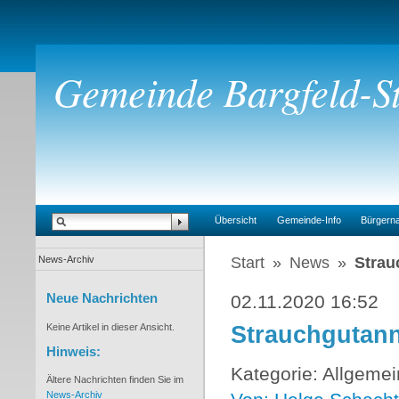
Gemeinde Bargfeld-St
Übersicht
Gemeinde-Info
Bürgern
News-Archiv
Start
»
News
»
Strau
02.11.2020 16:52
Neue Nachrichten
Strauchgutan
Keine Artikel in dieser Ansicht.
Hinweis:
Kategorie: Allgemei
Ältere Nachrichten finden Sie im
News-Archiv