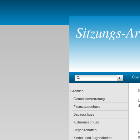
Sitzungs-A
Über
S
Gremien
Gemeindevertretung
D
d
Finanzausschuss
Bauauschuss
Kulturausschuss
Liegenschaften
H
S
Kinder- und Jugendbeirat