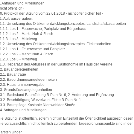
. Anfragen und Mitteilungen
nicht öffentlich)
0. Protokoll der Sitzung vom 22.01.2018 - nicht öffentlicher Teil -
1. Auftragsvergaben:
1.1. Umsetzung des Ortskernentwicklungskonzeptes: Landschaftsbauarbeiten
1.1.1. Los 1 - Feuerwache, Parkplatz und Bürgerhaus
1.1.2. Los 2 - Markt: Nah & Frisch
1.1.3. Los 3 - Mittelweg
1.2. Umsetzung des Ortskernentwicklungskonzeptes: Elektroarbeiten
1.2.1. Los 1 - Feuerwache und Parkplatz
1.2.2. Los 2 - Markt: Nah & Frisch
1.2.3. Los 3 - Mittelweg
1.3. Reparatur des Abflusses in der Gastronomie im Haus der Vereine
2. Bauangelegenheiten
2.1. Bauanträge
2.2. Bauordnungsangelegenheiten
2.3. Hausnummernvergabe
3. Grundstücksangelegenheiten
3.1. Sachstand Baumfällung B-Plan Nr. 6, 2. Änderung und Ergänzung
3.2. Beschädigung Wurzelwerk Eiche B-Plan Nr. 1
3.3. Baumpflege Kastanie Nienwohlder Straße
4. Anfragen und Mitteilungen
ie Sitzung ist öffentlich, sofern nicht im Einzelfall die Öffentlichkeit ausgeschlossen
ie voraussichtlich nicht öffentlich zu beratenden Tagesordnungspunkte sind in der 
arsten Unger