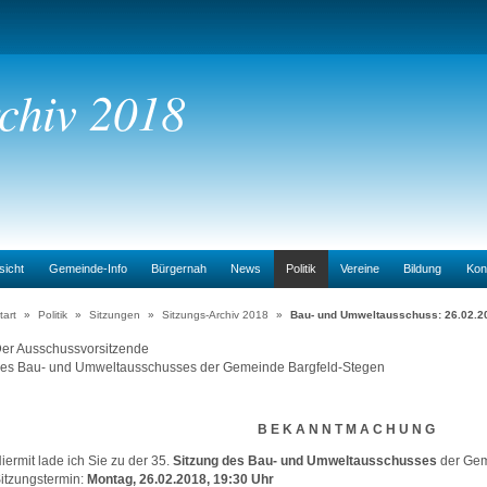
rchiv 2018
sicht
Gemeinde-Info
Bürgernah
News
Politik
Vereine
Bildung
Kon
tart
»
Politik
»
Sitzungen
»
Sitzungs-Archiv 2018
»
Bau- und Umweltausschuss: 26.02.2
er Ausschussvorsitzende
es Bau- und Umweltausschusses der Gemeinde Bargfeld-Stegen
B E K A N N T M A C H U N G
iermit lade ich Sie zu der 35.
Sitzung des Bau- und Umweltausschusses
der Gem
itzungstermin:
Montag, 26.02.2018, 19:30 Uhr