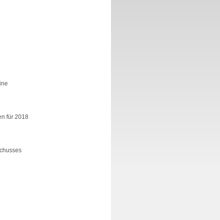
ine
en für 2018
schusses