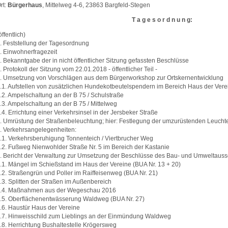
rt:
Bürgerhaus
, Mittelweg 4-6, 23863 Bargfeld-Stegen
T a g e s o r d n u n g:
öffentlich)
. Feststellung der Tagesordnung
. Einwohnerfragezeit
. Bekanntgabe der in nicht öffentlicher Sitzung gefassten Beschlüsse
. Protokoll der Sitzung vom 22.01.2018 - öffentlicher Teil -
. Umsetzung von Vorschlägen aus dem Bürgerworkshop zur Ortskernentwicklung
.1. Aufstellen von zusätzlichen Hundekotbeutelspendern im Bereich Haus der Vere
.2. Ampelschaltung an der B 75 / Schulstraße
.3. Ampelschaltung an der B 75 / Mittelweg
.4. Errichtung einer Verkehrsinsel in der Jersbeker Straße
. Umrüstung der Straßenbeleuchtung; hier: Festlegung der umzurüstenden Leucht
. Verkehrsangelegenheiten:
.1. Verkehrsberuhigung Tonnenteich / Viertbrucher Weg
.2. Fußweg Nienwohlder Straße Nr. 5 im Bereich der Kastanie
. Bericht der Verwaltung zur Umsetzung der Beschlüsse des Bau- und Umweltaus
.1. Mängel im Schießstand im Haus der Vereine (BUA Nr. 13 + 20)
.2. Straßengrün und Poller im Raiffeisenweg (BUA Nr. 21)
.3. Splitten der Straßen im Außenbereich
.4. Maßnahmen aus der Wegeschau 2016
.5. Oberflächenentwässerung Waldweg (BUA Nr. 27)
.6. Haustür Haus der Vereine
.7. Hinweisschild zum Lieblings an der Einmündung Waldweg
.8. Herrichtung Bushaltestelle Krögersweg