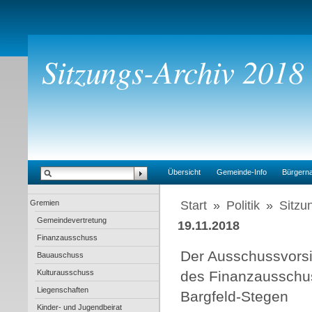
Sitzungs-Archiv 2018
Übersicht
Gemeinde-Info
Bürgern
Gremien
Start
»
Politik
»
Sitzu
Gemeindevertretung
19.11.2018
Finanzausschuss
Der Ausschussvors
Bauauschuss
Kulturausschuss
des Finanzausschu
Liegenschaften
Bargfeld-Stegen
Kinder- und Jugendbeirat