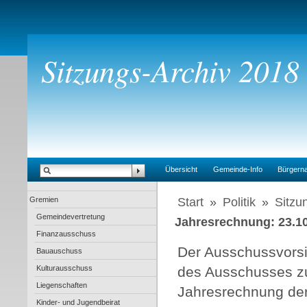
Sitzungs-Archiv 2018
Übersicht
Gemeinde-Info
Bürgern
Gremien
Start
»
Politik
»
Sitzu
Gemeindevertretung
Jahresrechnung: 23.1
Finanzausschuss
Der Ausschussvors
Bauauschuss
Kulturausschuss
des Ausschusses zu
Liegenschaften
Jahresrechnung de
Kinder- und Jugendbeirat