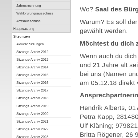
Jahresrechnung
Wo?
Saal des Bür
Wahlprüfungsausschuss
Warum? Es soll der
Amtsausschuss
Hauptsatzung
gewählt werden.
Sitzungen
Möchtest du dich z
Aktuelle Sitzungen
Sitzungs-Archiv 2012
Wenn auch du dich 
Sitzungs-Archiv 2013
und 21 Jahre alt s
Sitzungs-Archiv 2014
bei uns (Namen und
Sitzungs-Archiv 2015
am 05.12.18 direkt 
Sitzungs-Archiv 2016
Sitzungs-Archiv 2017
Ansprechpartnerinn
Sitzungs-Archiv 2018
Sitzungs-Archiv 2019
Hendrik Alberts, 0
Sitzungs-Archiv 2020
Petra Kapp, 28148
Sitzungs-Archiv 2021
Ulf Kläning; 979821
Sitzungs-Archiv 2022
Britta Rögener, 26 
Sitzungs-Archiv 2023