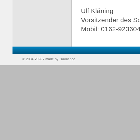
Ulf Kläning
Vorsitzender des S
Mobil: 0162-923604
© 2004-2026 • made by:
saonet.de