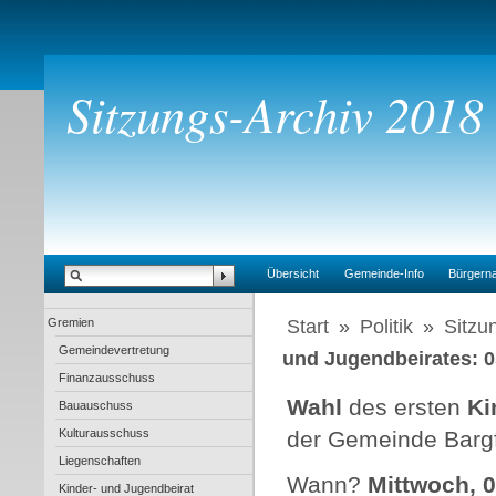
Sitzungs-Archiv 2018
Übersicht
Gemeinde-Info
Bürgern
Gremien
Start
»
Politik
»
Sitzu
Gemeindevertretung
und Jugendbeirates: 0
Finanzausschuss
Wahl
des ersten
Ki
Bauauschuss
Kulturausschuss
der Gemeinde Barg
Liegenschaften
Wann?
Mittwoch, 
Kinder- und Jugendbeirat